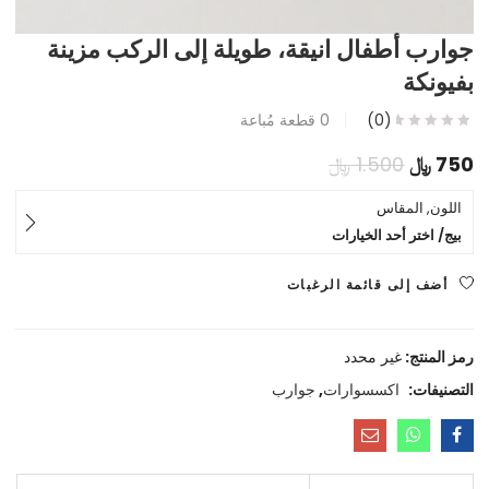
جوارب أطفال انيقة، طويلة إلى الركب مزينة
بفيونكة
(0)
0
قطعة مُباعة
السعر
السعر
750
﷼
1.500
﷼
الحالي
الأصلي
اللون, المقاس
بيج/ اختر أحد الخيارات
هو:
هو:
750 ﷼.
1.500 ﷼.
أضف إلى قائمة الرغبات
رمز المنتج:
غير محدد
التصنيفات:
اكسسوارات
,
جوارب