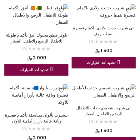
المنتج
الم
من
الأ
الأشكال
الم
المختلفة
لهذ
لهذا
المن
تي شيرت حديث ولادي باكمام قصيرة
المنتج.
يم
بنمط حروف
بلوفر قطن محبوك أنيق بأكمام طويلة
يمكن
اخت
للاطفال الرضع والاطفال الصغار
(0)
اختيار
الخ
(0)
1.500
﷼
الخيارات
عل
2.000
﷼
على
هناك
صف
تحديد أحد الخيارات
صفحة
العديد
هنا
الم
تحديد أحد الخيارات
المنتج
من
الع
الأشكال
من
المختلفة
الأ
لهذا
الم
المنتج.
لهذ
تي شيرت بتصميم جذاب للأطفال
يمكن
المن
الرضع والاطفال الصغار
تيشيرت بألوان متناسقة بأكمام قصيرة
اختيار
يم
وياقة عالية بأزرار أمامية للأولاد
(0)
الخيارات
اخت
(0)
1.500
﷼
على
الخ
2.000
﷼
صفحة
عل