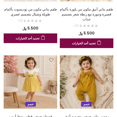
المنتج
الم
طقم بناتي أنيق مكون من بلوزة بأكمام
طقم بناتي مكون من بوديسوت بأكمام
قصيرة وتنورة مع ربطة شعر بتصميم
طويلة وشيال بتصميم عصري
جذاب
(0)
(0)
5.500
﷼
5.500
﷼
هنا
تحديد أحد الخيارات
هناك
الع
تحديد أحد الخيارات
العديد
من
من
الأ
الأشكال
الم
المختلفة
لهذ
لهذا
المن
المنتج.
يم
يمكن
اخت
اختيار
الخ
الخيارات
عل
على
صف
خصم
خصم
صفحة
الم
المنتج
رومبير بناتي صيفي بتصميم أنيق
فستان صيفي قطني نمط أرنب