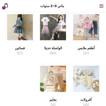
بناتي 0-2 سنوات
0
أطقم ملابس
الواصلة حديثا
فساتين
(37)
(89)
(27)
أفرولات
بجايم
(13)
(45)