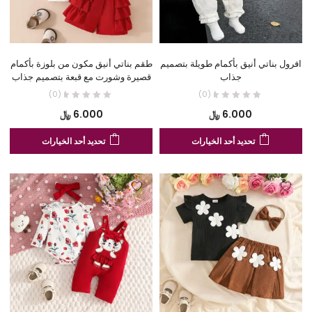
الخيارات
الخ
على
عل
صفحة
صف
المنتج
الم
افرول بناتي أنيق بأكمام طويلة بتصميم
طقم بناتي أنيق مكون من بلوزة بأكمام
جذاب
قصيرة وشورت مع قبعة بتصميم جذاب
(0)
(0)
6.000
﷼
6.000
﷼
هناك
هنا
تحديد أحد الخيارات
تحديد أحد الخيارات
العديد
الع
من
من
الأشكال
الأ
المختلفة
الم
لهذا
لهذ
المنتج.
المن
يمكن
يم
اختيار
اخت
الخيارات
الخ
على
عل
صفحة
صف