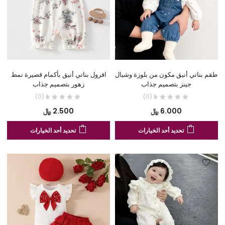
يمكن
يم
اختيار
اخت
الخيارات
الخ
على
عل
صفحة
صف
المنتج
الم
طقم بناتي أنيق مكون من بلوزة وشيال
افرول بناتي أنيق بأكمام قصيرة نمط
جينز بتصميم جذاب
زهور بتصميم جذاب
(0)
(0)
6.000
﷼
2.500
﷼
هناك
هنا
تحديد أحد الخيارات
تحديد أحد الخيارات
العديد
الع
من
من
الأشكال
الأ
المختلفة
الم
لهذا
لهذ
المنتج.
المن
يمكن
يم
اختيار
اخت