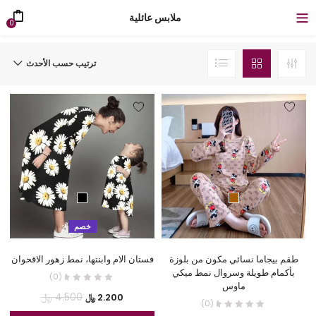
ملابس عائلية
0
ترتيب حسب الأحدث
خصم
طقم بيجاما نسائي مكون من بلوزة
فستان الام وابنتها، نمط زهور الاقحوان
بأكمام طويلة وسروال نمط ميكي
(0)
ماوس
السعر
السعر
4.500
﷼
2.200
﷼
(0)
الحالي
الأصلي