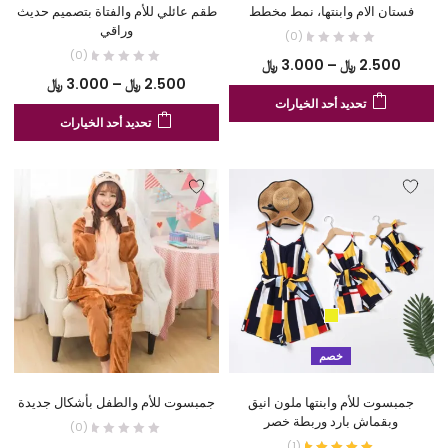
فستان الام وابنتها، نمط مخطط
طقم عائلي للأم والفتاة بتصميم حديث
وراقي
(0)
(0)
نطاق
2.500
﷼
–
3.000
﷼
نطاق
2.500
﷼
–
3.000
﷼
السعر:
هناك
تحديد أحد الخيارات
السعر:
من
هنا
العديد
تحديد أحد الخيارات
من
الع
من
خلال
من
الأشكال
خلال
الأ
المختلفة
الم
لهذا
لهذ
المنتج.
المن
يمكن
يم
اختيار
اخت
الخيارات
الخ
على
عل
صفحة
خصم
صف
المنتج
الم
جمبسوت للأم وابنتها ملون انيق
جمبسوت للأم والطفل بأشكال جديدة
وبقماش بارد وربطة خصر
(0)
)
1
(