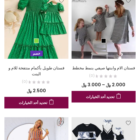
الم
المختلفة
لهذ
لهذا
المن
المنتج.
يم
يمكن
اخت
اختيار
الخ
الخيارات
عل
على
صف
خصم
صفحة
الم
المنتج
فستان الام وابنتها صيفي بنمط مخطط
فستان طويل بأكمام منتفخة للام و
البنت
(0)
(0)
نطاق
2.000
﷼
–
3.000
﷼
2.500
﷼
السعر:
هناك
تحديد أحد الخيارات
من
هنا
العديد
تحديد أحد الخيارات
الع
من
خلال
من
الأشكال
الأ
المختلفة
الم
لهذا
لهذ
المنتج.