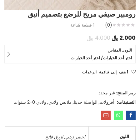
رومبير صيفي مريح للرضع بتصميم أنيق
(0)
1
قطعة مُباعة
السعر
السعر
2.000
﷼
4.000
﷼
الحالي
الأصلي
اللون, المقاس
اختر أحد الخيارات/ اختر أحد الخيارات
هو:
هو:
2.000 ﷼.
4.000 ﷼.
أضف إلى قائمة الرغبات
رمز المنتج:
غير محدد
التصنيفات:
أفرولات
,
الواصلة حديثا
,
ملابس ولادي
,
ولادي 0-2 سنوات
اللون
اخضر زيتي
,
ازرق فاتح