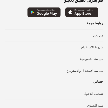
قم بتنزيل تطبيق بلاتينو
يمكن
يم
اختيار
اخت
الخيارات
الخ
على
عل
روابط مهمة
صفحة
صف
المنتج
الم
من نحن
شروط الاستخدام
سياسة الخصوصية
سياسة الاستبدال والاسترجاع
حسابي
تسجيل الدخول
سلة التسوق