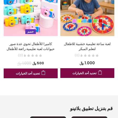
خصم
لعبة ساعة تعليمية خشبية للاطفال
كاميرا للأطفال تحوي عدة صور
ا
لتعلم المبكر
حيوانات لعبة تعليمية رائعة للأطفال
(0)
(0)
السعر
السعر
1.000
﷼
1.000
﷼
500
﷼
الحالي
الأصلي
هناك
هنا
تحديد أحد الخيارات
تحديد أحد الخيارات
هو:
هو:
العديد
الع
500 ﷼.
1.000 ﷼.
من
من
الأشكال
الأ
المختلفة
الم
لهذا
لهذ
المنتج.
الم
قم بتنزيل تطبيق بلاتينو
يمكن
يم