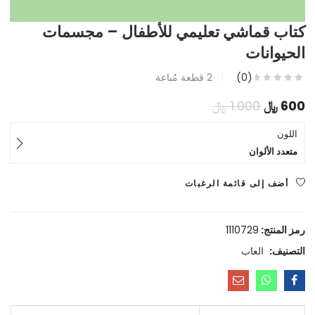
كتاب قماشي تعليمي للأطفال – مجسمات
الحيوانات
(0)
2
قطعة مُباعة
السعر
السعر
600
﷼
1.000
﷼
الحالي
الأصلي
اللون
متعدد الألوان
هو:
هو:
600 ﷼.
1.000 ﷼.
أضف إلى قائمة الرغبات
رمز المنتج:
1110729
التصنيف:
العاب