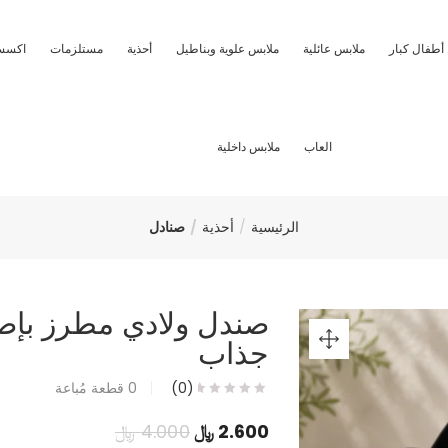
أطفال كبار
ملابس عائلية
ملابس علوية وبناطيل
أحذية
مستلزمات
اكسس
العاب
ملابس داخلية
الرئيسية
أحذية
صنادل
صندل ولادي مطرز بإص
جذاب
(0)
0
قطعة مُباعة
السعر
السعر
2.600
﷼
4.000
﷼