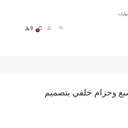
وارات
0
﷼
0
بع وحزام خلفي بتصميم