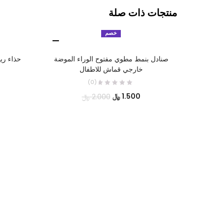
منتجات ذات صلة
خصم
تحديد أحد الخيارات
صنادل بنمط مطوي مفتوح الوراء الموضة
حذاء ر
خارجي قماش للاطفال
(0)
السعر
السعر
1.500
﷼
2.000
﷼
الحالي
الأصلي
هو:
هو:
1.500 ﷼.
2.000 ﷼.