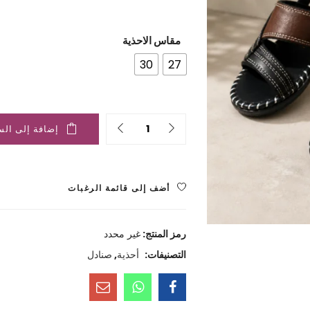
الحالي
الأصلي
هو:
هو:
مقاس الاحذية
2.600 ﷼.
4.000 ﷼.
30
27
Quantity
إضافة إلى الس
أضف إلى قائمة الرغبات
رمز المنتج:
غير محدد
التصنيفات:
أحذية
,
صنادل