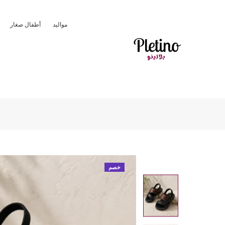
مواليد
أطفال صغار
خصم