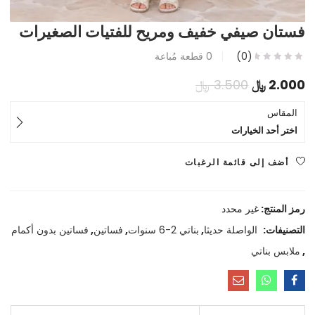
فستان صيفي خفيف ومريح للفتيات الصغيرات
(0)
0
قطعة مُباعة
السعر
السعر
2.000
﷼
3.500
﷼
الحالي
الأصلي
المقاس
اختر أحد الخيارات
هو:
هو:
2.000 ﷼.
3.500 ﷼.
أضف إلى قائمة الرغبات
رمز المنتج:
غير محدد
التصنيفات:
الواصلة حديثا
,
بناتي 2-6 سنوات
,
فساتين
,
فساتين بدون أكمام
,
ملابس بناتي