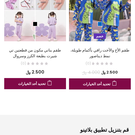
خصم
طقم الأخ والأخت راقي بأكمام طويلة،
طقم بناتي مكون من قطعتين تي
ف
نمط ديناصور
شيرت بطبعة الكرز وسروال
(0)
(0)
السعر
السعر
2.500
﷼
4.000
﷼
2.500
﷼
الحالي
الأصلي
هنا
هناك
تحديد أحد الخيارات
تحديد أحد الخيارات
هو:
هو:
الع
العديد
2.500 ﷼.
4.000 ﷼.
من
من
الأ
الأشكال
الم
المختلفة
لهذ
لهذا
الم
المنتج.
قم بتنزيل تطبيق بلاتينو
يم
يمكن