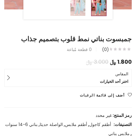
جمبسوت بناتي نمط قلوب بتصميم جذاب
(0)
0
قطعة مُباعة
السعر
السعر
1.800
﷼
3.000
﷼
الحالي
الأصلي
المقاس
اختر أحد الخيارات
هو:
هو:
1.800 ﷼.
3.000 ﷼.
أضف إلى قائمة الرغبات
رمز المنتج:
غير محدد
التصنيفات:
أطقم كاجول
,
أطقم ملابس
,
الواصلة حديثا
,
بناتي 6-14 سنوات
,
ملابس بناتي