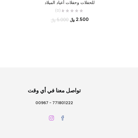
للحفلات وحفلات أعياد الميلاد
(0)
السعر
السعر
2.500
﷼
5.000
﷼
الحالي
الأصلي
هو:
هو:
2.500 ﷼.
5.000 ﷼.
تواصل معنا في أي وقت
771801222 - 00967