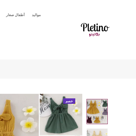
مواليد
أطفال صغار
خصم