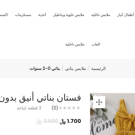
أطفال كبار
ملابس عائلية
ملابس علوية وبناطيل
أحذية
مستلزمات
اكسس
العاب
ملابس داخلية
الرئيسية
ملابس بناتي
بناتي 0-2 سنوات
فستان بناتي أنيق بدو
(0)
3
قطعة مُباعة
السعر
السعر
1.700
﷼
3.500
﷼
الحالي
الأصلي