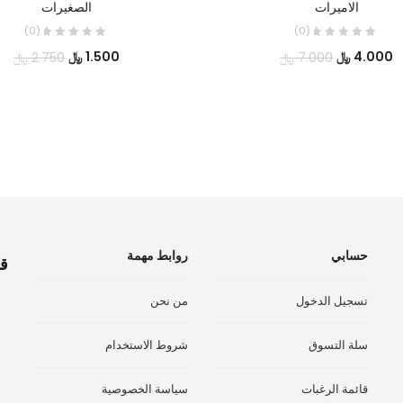
الاميرات
الصغيرات
(0)
(0)
السعر
السعر
السعر
الس
4.000
﷼
1.500
﷼
7.000
﷼
2.750
﷼
الحالي
الأصلي
الحالي
الأ
هو:
هو:
هو:
هو:
4.000 ﷼.
7.000 ﷼.
1.500 ﷼.
.750
حسابي
روابط مهمة
قم
تسجيل الدخول
من نحن
سلة التسوق
شروط الاستخدام
قائمة الرغبات
سياسة الخصوصية