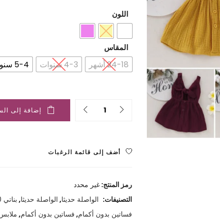
هو:
هو:
اللون
1.700 ﷼.
3.500 ﷼.
المقاس
24-18 أشهر
4-3 سنوات
5-4 سنوات
Quantity
إضافة إلى الس
أضف إلى قائمة الرغبات
رمز المنتج:
غير محدد
التصنيفات:
الواصلة حديثا
,
الواصلة حديثا
,
بناتي 0-2 سنوات
فساتين بدون أكمام
,
فساتين بدون أكمام
,
ملابس 