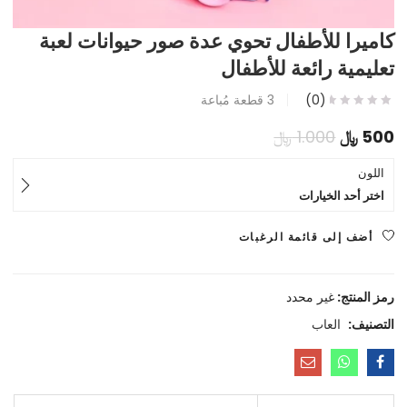
كاميرا للأطفال تحوي عدة صور حيوانات لعبة
تعليمية رائعة للأطفال
(0)
3
قطعة مُباعة
السعر
السعر
500
﷼
1.000
﷼
الحالي
الأصلي
اللون
اختر أحد الخيارات
هو:
هو:
500 ﷼.
1.000 ﷼.
أضف إلى قائمة الرغبات
رمز المنتج:
غير محدد
التصنيف:
العاب