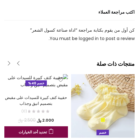
اكتب مراجعة العملاء
كن أول من يقوم بكتابة مراجعة “اداة صناعة كسول الشعر”
You must be
logged in
to post a review.
منتجات ذات صلة
خصم 40%
حقيبة كتف كبيرة للسيدات على مقبض
بتصميم انيق وجذاب
(0)
السعر
السعر
2.500
﷼
2.000
﷼
الحالي
الأصلي
هنا
تحديد أحد الخيارات
خصم
هو:
هو:
الع