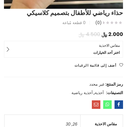
حذاء رياضي للأطفال بتصميم كلاسيكي
(0)
0
قطعة مُباعة
السعر
السعر
2.000
﷼
4.500
﷼
الحالي
الأصلي
مقاس الاحذية
اختر أحد الخيارات
هو:
هو:
2.000 ﷼.
4.500 ﷼.
أضف إلى قائمة الرغبات
رمز المنتج:
غير محدد
التصنيفات:
أحذية
,
أحذية رياضية
مقاس الاحذية
30
,
26