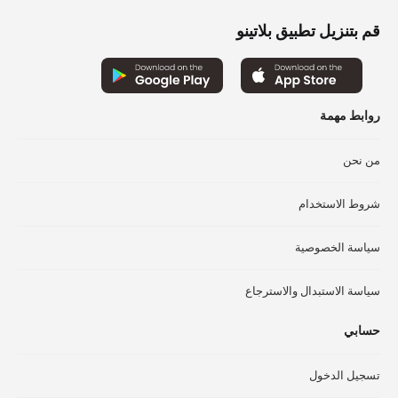
لهذا
الم
المنتج.
قم بتنزيل تطبيق بلاتينو
يم
يمكن
اخت
اختيار
الخ
الخيارات
عل
على
صف
روابط مهمة
صفحة
الم
المنتج
من نحن
شروط الاستخدام
سياسة الخصوصية
سياسة الاستبدال والاسترجاع
حسابي
تسجيل الدخول