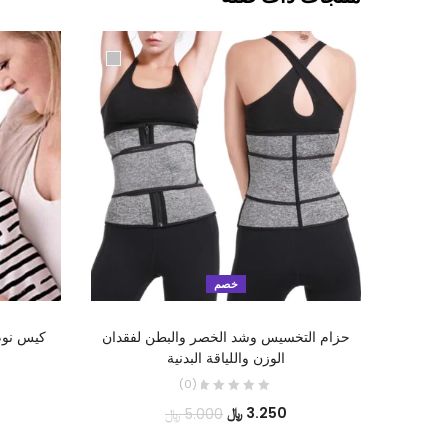
خصم
تحديد أحد الخيارات
حزام التخسيس وشد الخصر والبطن لفقدان
كيس نوم
الوزن واللياقة البدنية
(0)
السعر
السعر
3.250
﷼
5.000
﷼
الحالي
الأصلي