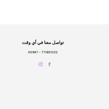
هو:
هو:
3.250 ﷼.
5.000 ﷼.
تواصل معنا في أي وقت
771801222 - 00967