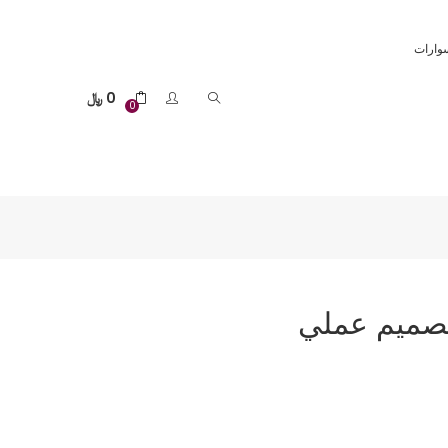
وارات
0
﷼
0
تصميم عملي