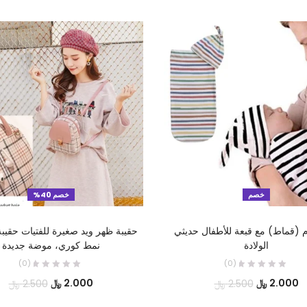
خصم
خصم 40%
تحديد أحد الخيارات
تحديد أحد الخيارات
 (قماط) مع قبعة للأطفال حديثي
حقيبة ظهر ويد صغيرة للفتيات حقيبة
الولادة
نمط كوري، موضة جديدة
(0)
(0)
السعر
السعر
السعر
ال
2.000
﷼
2.000
﷼
2.500
﷼
2.500
﷼
الحالي
الأصلي
الحالي
ال