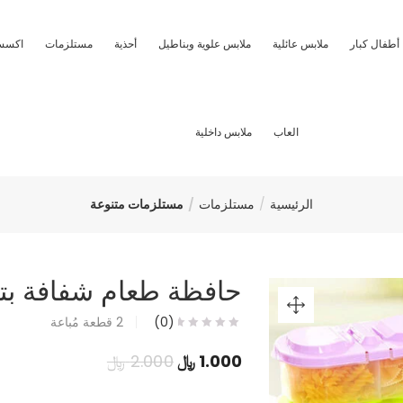
أطفال كبار
ملابس عائلية
ملابس علوية وبناطيل
أحذية
مستلزمات
اكسس
العاب
ملابس داخلية
الرئيسية
مستلزمات
مستلزمات متنوعة
حافظة طعام شفافة ب
(0)
2
قطعة مُباعة
السعر
السعر
1.000
﷼
2.000
﷼
الحالي
الأصلي