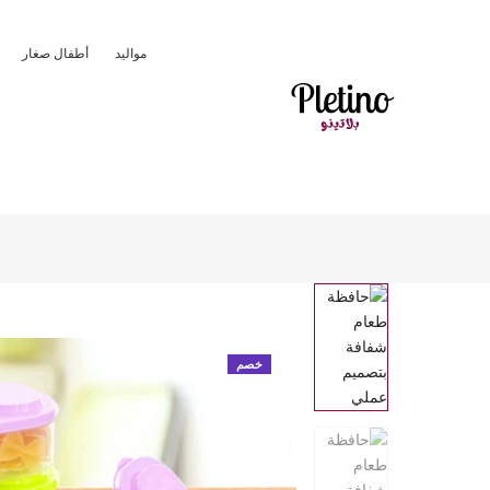
مواليد
أطفال صغار
خصم