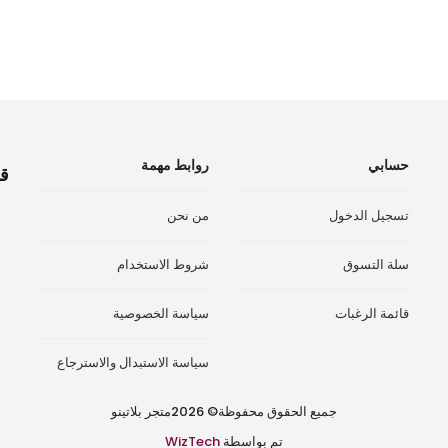
هو:
هو:
هو:
هو:
2.000 ﷼.
2.500 ﷼.
2.000 ﷼.
500
حسابي
روابط مهمة
قم
تسجيل الدخول
من نحن
سلة التسوق
شروط الاستخدام
قائمة الرغبات
سياسة الخصوصية
سياسة الاستبدال والاسترجاع
جميع الحقوق محفوظة© 2026متجر بلاتينو
تم بواسطة
WizTech