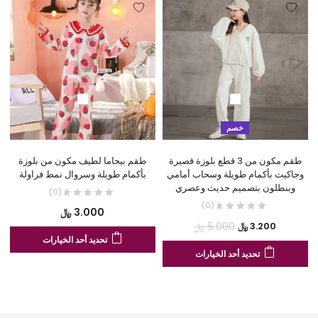
خصم
طقم مكون من 3 قطع بلوزة قصيرة
طقم بيجاما لطيف مكون من بلوزة
وجاكيت بأكمام طويلة وسحاب أمامي
بأكمام طويلة وسروال نمط فراولة
وبنطلون بتصميم حديث وعصري
(0)
(0)
3.000
﷼
السعر
السعر
5.000
﷼
3.200
﷼
هنا
تحديد أحد الخيارات
الحالي
الأصلي
هناك
الع
تحديد أحد الخيارات
هو:
هو:
العديد
من
3.200 ﷼.
5.000 ﷼.
من
الأ
الأشكال
الم
المختلفة
لهذ