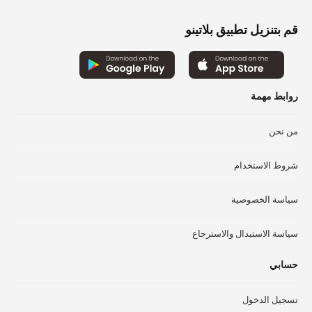
لهذا
الم
المنتج.
قم بتنزيل تطبيق بلاتينو
يم
يمكن
اخت
اختيار
الخ
الخيارات
عل
على
صف
روابط مهمة
صفحة
الم
المنتج
من نحن
شروط الاستخدام
سياسة الخصوصية
سياسة الاستبدال والاسترجاع
حسابي
تسجيل الدخول