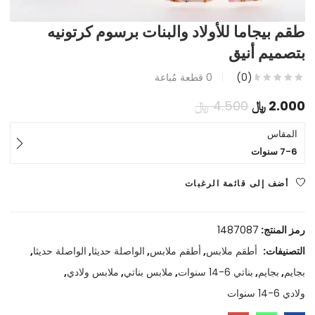
طقم بيجاما للأولاد والبنات برسوم كرتونيه
بتصميم أنيق
(0)
0
قطعة مُباعة
السعر
السعر
2.000
﷼
4.500
﷼
الحالي
الأصلي
المقاس
7-6 سنوات
هو:
هو:
2.000 ﷼.
4.500 ﷼.
أضف إلى قائمة الرغبات
رمز المنتج:
1487087
التصنيفات:
أطقم ملابس
,
أطقم ملابس
,
الواصلة حديثا
,
الواصلة حديثا
,
بجايم
,
بجايم
,
بناتي 6-14 سنوات
,
ملابس بناتي
,
ملابس ولادي
,
ولادي 6-14 سنوات