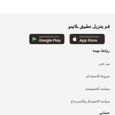
الأشكال
الأ
المختلفة
الم
لهذا
لهذ
المنتج.
الم
قم بتنزيل تطبيق بلاتينو
يمكن
يم
اختيار
اخت
الخيارات
الخ
على
عل
صفحة
صف
روابط مهمة
المنتج
الم
من نحن
شروط الاستخدام
سياسة الخصوصية
سياسة الاستبدال والاسترجاع
حسابي