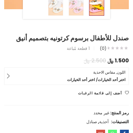
صندل للأطفال برسوم كرتونيه بتصميم أنيق
(0)
1
قطعة مُباعة
السعر
السعر
1.500
﷼
2.500
﷼
الحالي
الأصلي
اللون, مقاس الاحذية
اختر أحد الخيارات/ اختر أحد الخيارات
هو:
هو:
1.500 ﷼.
2.500 ﷼.
أضف إلى قائمة الرغبات
رمز المنتج:
غير محدد
التصنيفات:
أحذية
,
صنادل