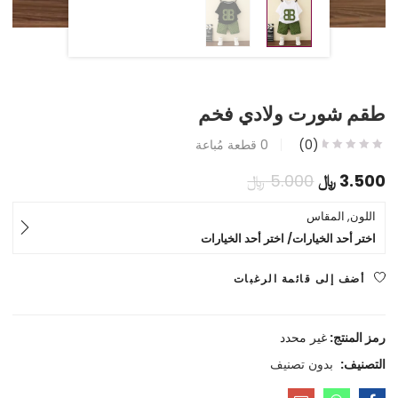
طقم شورت ولادي فخم
(0)
0
قطعة مُباعة
السعر
السعر
3.500
﷼
5.000
﷼
الحالي
الأصلي
اللون, المقاس
اختر أحد الخيارات/ اختر أحد الخيارات
هو:
هو:
3.500 ﷼.
5.000 ﷼.
أضف إلى قائمة الرغبات
رمز المنتج:
غير محدد
التصنيف:
بدون تصنيف