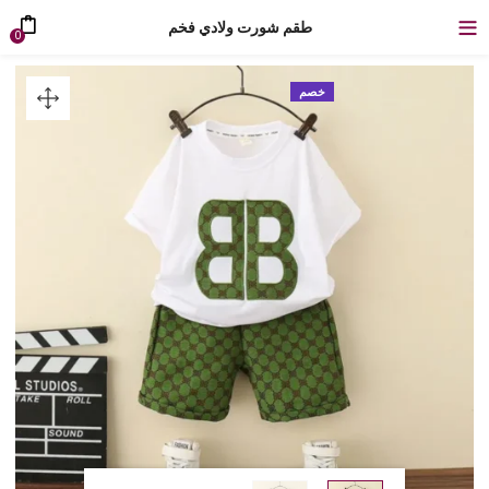
طقم شورت ولادي فخم
0
خصم