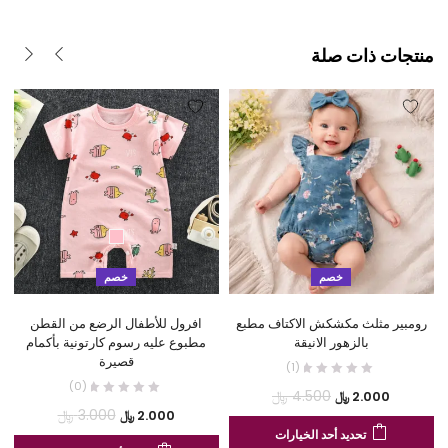
منتجات ذات صلة
خصم
خصم
رومبير مثلث مكشكش الاكتاف مطبع
افرول للأطفال الرضع من القطن
بالزهور الانيقة
مطبوع عليه رسوم كارتونية بأكمام
قصيرة
(1)
(0)
السعر
السعر
4.500
﷼
2.000
﷼
السعر
السعر
3.000
﷼
2.000
﷼
الحالي
الأصلي
هناك
تحديد أحد الخيارات
الحالي
الأصلي
هو:
هو:
هنا