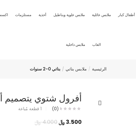
أطفال كبار
ملابس عائلية
ملابس علوية وبناطيل
أحذية
مستلزمات
اكسس
العاب
ملابس داخلية
الرئيسية
ملابس بناتي
بناتي 0-2 سنوات
أفرول شتوي يتصميم أ
(0)
1
قطعة مُباعة
السعر
السعر
3.500
﷼
4.000
﷼
الحالي
الأصلي