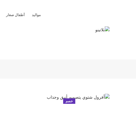
مواليد
أطفال صغار
خصم