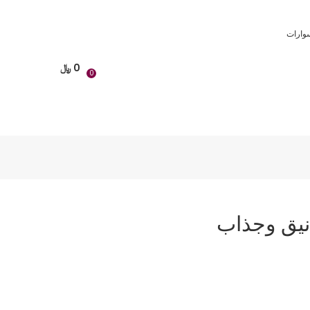
وارات
0
﷼
0
نيق وجذاب