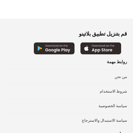
الأشكال
الأ
المختلفة
الم
لهذا
لهذ
المنتج.
الم
قم بتنزيل تطبيق بلاتينو
يمكن
يم
اختيار
اخت
الخيارات
الخ
على
عل
صفحة
صف
روابط مهمة
المنتج
الم
من نحن
شروط الاستخدام
سياسة الخصوصية
سياسة الاستبدال والاسترجاع