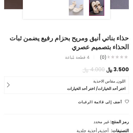
حذاء بناتي أنيق ومريح بحزام رفيع يضمن ثبات
الحذاء بتصميم عصري
(0)
4
قطعة مُباعة
السعر
السعر
3.500
﷼
4.000
﷼
الحالي
الأصلي
اللون, مقاس الاحذية
اختر أحد الخيارات/ اختر أحد الخيارات
هو:
هو:
3.500 ﷼.
4.000 ﷼.
أضف إلى قائمة الرغبات
رمز المنتج:
غير محدد
التصنيفات:
أحذية
,
أحذية جلدية