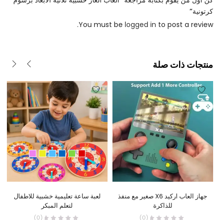
كرتونية”
You must be
logged in
to post a review.
منتجات ذات صلة
جهاز العاب اركيد X6 صغير مع منفذ
لعبة ساعة تعليمية خشبية للاطفال
للذاكرة
لتعلم المبكر
(0)
(0)