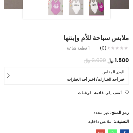
ملابس سباحة للأم وإبنتها
(0)
1
قطعة مُباعة
السعر
السعر
1.500
﷼
2.000
﷼
الحالي
الأصلي
اللون, المقاس
اختر أحد الخيارات/ اختر أحد الخيارات
هو:
هو:
1.500 ﷼.
2.000 ﷼.
أضف إلى قائمة الرغبات
رمز المنتج:
غير محدد
التصنيف:
ملابس داخلية