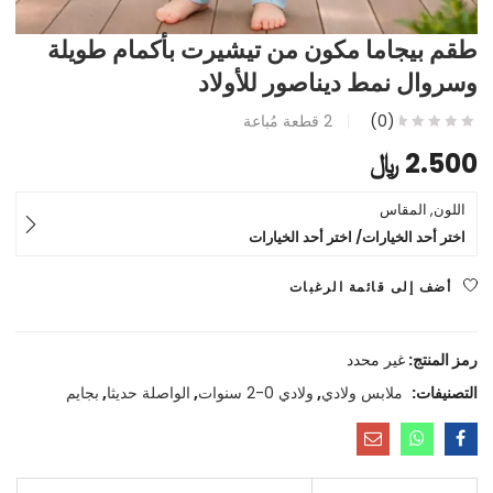
طقم بيجاما مكون من تيشيرت بأكمام طويلة
وسروال نمط ديناصور للأولاد
(0)
2
قطعة مُباعة
2.500
﷼
اللون, المقاس
اختر أحد الخيارات/ اختر أحد الخيارات
أضف إلى قائمة الرغبات
رمز المنتج:
غير محدد
التصنيفات:
ملابس ولادي
,
ولادي 0-2 سنوات
,
الواصلة حديثا
,
بجايم