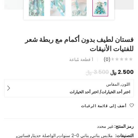
فستان لطيف بدون أكمام مع ربطة شعر
للفتيات الأنيقات
(0)
1
قطعة مُباعة
السعر
السعر
2.500
﷼
3.500
﷼
الحالي
الأصلي
اللون, المقاس
اختر أحد الخيارات/ اختر أحد الخيارات
هو:
هو:
2.500 ﷼.
3.500 ﷼.
أضف إلى قائمة الرغبات
رمز المنتج:
غير محدد
التصنيفات:
ملابس بناتي
,
بناتي 0-2 سنوات
,
الواصلة حديثا
,
فساتين
,