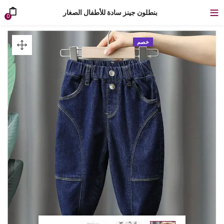
بنطلون جينز سادة للأطفال الصغار
0
خصم