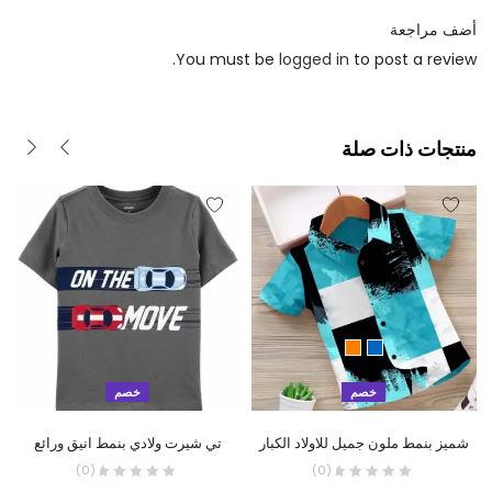
أضف مراجعة
You must be
logged in
to post a review.
منتجات ذات صلة
خصم
خصم
شميز بنمط ملون جميل للاولاد الكبار
تي شيرت ولادي بنمط انيق ورائع
(0)
(0)