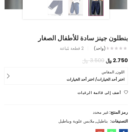
بنطلون جينز سادة للأطفال الصغار
(واحد)
2
قطعة مُباعة
السعر
السعر
2.750
﷼
3.500
﷼
الحالي
الأصلي
اللون, المقاس
اختر أحد الخيارات/ اختر أحد الخيارات
هو:
هو:
2.750 ﷼.
3.500 ﷼.
أضف إلى قائمة الرغبات
رمز المنتج:
غير محدد
التصنيفات:
بناطيل
,
ملابس علوية وبناطيل