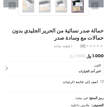
حمالة صدر نسائية من الحرير الجليدي بدون
حمالات مع وسادة صدر
(0)
1
قطعة مُباعة
السعر
السعر
1.000
﷼
1.500
﷼
الحالي
الأصلي
اللون
اختر أحد الخيارات
هو:
هو:
1.000 ﷼.
1.500 ﷼.
أضف إلى قائمة الرغبات
رمز المنتج:
غير محدد
التصنيف:
ملابس داخلية