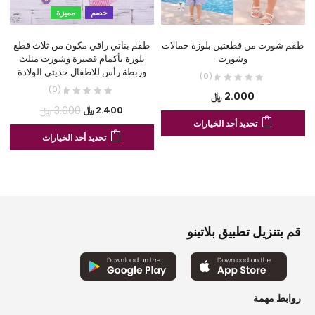
خصم
مميزة
طقم شورت من قطعتين بلوزة حمالات
طقم بناتي راقي مكون من ثلاث قطع
وشورت
بلوزة بأكمام قصيرة وشورت مثلث
وربطة رأس للاطفال حديثي الولادة
(0)
(0)
2.000
﷼
السعر
السعر
3.000
﷼
2.400
﷼
هناك
تحديد أحد الخيارات
الحالي
الأصلي
هنا
العديد
تحديد أحد الخيارات
هو:
هو:
الع
من
2.400 ﷼.
3.000 ﷼.
من
الأشكال
الأ
المختلفة
الم
لهذا
لهذ
المنتج.
الم
قم بتنزيل تطبيق بلاتينو
يمكن
يم
اختيار
اخت
الخيارات
الخ
على
عل
صفحة
روابط مهمة
صف
المنتج