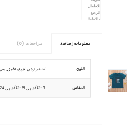
معلومات إضافية
مراجعات (0)
اللون
اخضر زيتي
,
ازرق غامق
,
بني
المقاس
12-9 أشهر
,
18-12 أشهر
,
24-18 أشه