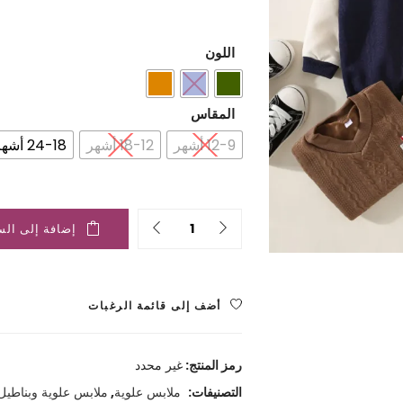
اللون
المقاس
12-9 أشهر
18-12 أشهر
24-18 أشهر
Quantity
إضافة إلى الس
أضف إلى قائمة الرغبات
رمز المنتج:
غير محدد
التصنيفات:
ملابس علوية
,
ملابس علوية وبناطيل