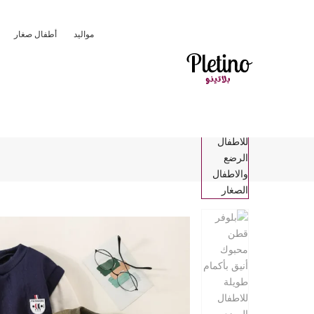
مواليد
أطفال صغار