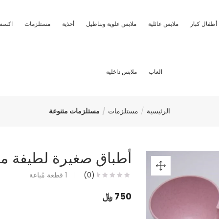
أطفال كبار
ملابس عائلية
ملابس علوية وبناطيل
أحذية
مستلزمات
اكسس
العاب
ملابس داخلية
الرئيسية
مستلزمات
مستلزمات متنوعة
أطباق صغيرة لطيفة م
(0)
1
قطعة مُباعة
750
﷼