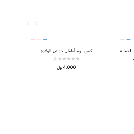
تحديد أحد الخيارات
 لحماية
كيس نوم أطفال حديثي الولادة
(0)
4.000
﷼
ر
لي
 ﷼.
لها