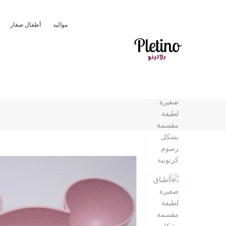
مواليد
أطفال صغار