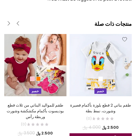
منتجات ذات صلة
خصم
خصم
طقم بناتي 2 قطع بلوزة بأكمام قصيرة
طقم للمواليد البناتي من ثلاث قطع
وشورت، نمط بطة
بوديسوت بأكمام مكشكشة وشورت
وربطة رأس
(0)
(0)
السعر
السعر
4.000
﷼
2.500
﷼
السعر
السعر
3.500
﷼
2.500
﷼
الحالي
الأصلي