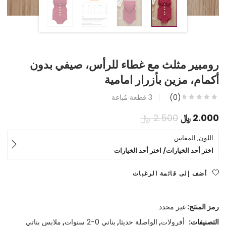
رومبير مثلث مع غطاء للرأس، صيفي بدون
أكمام، مزين بأزرار امامية
(0)
3
قطعة مُباعة
السعر
السعر
2.000
﷼
2.500
﷼
الحالي
الأصلي
اللون, المقاس
اختر أحد الخيارات/ اختر أحد الخيارات
هو:
هو:
2.000 ﷼.
2.500 ﷼.
أضف إلى قائمة الرغبات
رمز المنتج:
غير محدد
التصنيفات:
أفرولات
,
الواصلة حديثا
,
بناتي 0-2 سنوات
,
ملابس بناتي