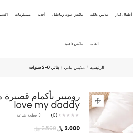
أطفال كبار
ملابس عائلية
ملابس علوية وبناطيل
أحذية
مستلزمات
اكسس
العاب
ملابس داخلية
الرئيسية
ملابس بناتي
بناتي 0-2 سنوات
رومبير بأكمام قصيرة 
love my daddy
(0)
3
قطعة مُباعة
السعر
السعر
2.000
﷼
2.500
﷼