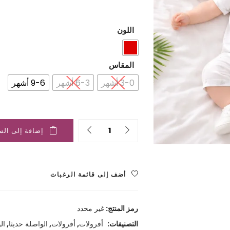
الحالي
الأصلي
هو:
هو:
اللون
2.000 ﷼.
2.500 ﷼.
المقاس
3-0 أشهر
6-3 أشهر
9-6 أشهر
Quantity
إضافة إلى الس
أضف إلى قائمة الرغبات
رمز المنتج:
غير محدد
التصنيفات:
أفرولات
,
أفرولات
,
الواصلة حديثا
,
ال