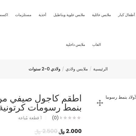
أطفال كبار
ملابس عائلية
ملابس علوية وبناطيل
أحذية
مستلزمات
اكسس
العاب
ملابس داخلية
الرئيسية
ملابس ولادي
ولادي 0-2 سنوات
اطقم كاجول صيفي من ا
بنمط رسومات كرتونية
(0)
1
قطعة مُباعة
السعر
السعر
2.000
﷼
2.500
﷼