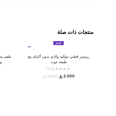
منتجات ذات صلة
خصم
تحديد أحد الخيارات
رومبير قطني مواليد ولادي بدون أكمام مع
طقم بيج
طبعة حوت
و
(0)
السعر
السعر
2.000
﷼
3.500
﷼
الحالي
الأصلي
هو:
هو:
2.000 ﷼.
3.500 ﷼.