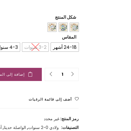
الحالي
الأصلي
هو:
هو:
شكل المنتج
2.000 ﷼.
2.500 ﷼.
المقاس
24-18 أشهر
3-2 سنوات
4-3 سنوات
Quantity
إضافة إلى الس
أضف إلى قائمة الرغبات
رمز المنتج:
غير محدد
التصنيفات:
ولادي 0-2 سنوات
,
الواصلة حديثا
,
أ