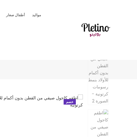
مواليد
أطفال صغار
خصم