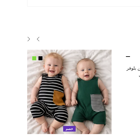
 بلوفر
سعر
أصلي
4. ﷼.
خصم