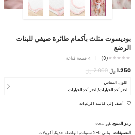
بوديسوت مثلث بأكمام طائرة صيفي للبنات
الرضع
(0)
4
قطعة مُباعة
السعر
السعر
1.250
﷼
2.000
﷼
الحالي
الأصلي
اللون, المقاس
اختر أحد الخيارات/ اختر أحد الخيارات
هو:
هو:
1.250 ﷼.
2.000 ﷼.
أضف إلى قائمة الرغبات
رمز المنتج:
غير محدد
التصنيفات:
بناتي 0-2 سنوات
,
الواصلة حديثا
,
أفرولات