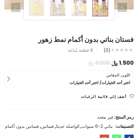
فستان بناتي بدون أكمام نمط زهور
(0)
8
قطعة مُباعة
السعر
السعر
1.500
﷼
3.000
﷼
الحالي
الأصلي
اللون, المقاس
اختر أحد الخيارات/ اختر أحد الخيارات
هو:
هو:
1.500 ﷼.
3.000 ﷼.
أضف إلى قائمة الرغبات
رمز المنتج:
غير محدد
التصنيفات:
بناتي 2-6 سنوات
,
الواصلة حديثا
,
فساتين
,
فساتين بدون أكمام