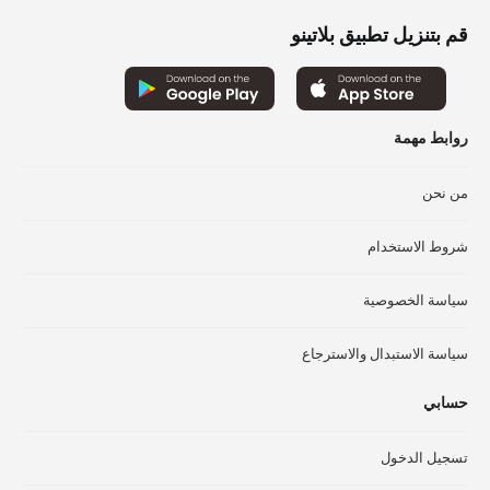
يمكن
اخت
قم بتنزيل تطبيق بلاتينو
اختيار
الخ
الخيارات
عل
على
صف
صفحة
الم
روابط مهمة
المنتج
من نحن
شروط الاستخدام
سياسة الخصوصية
سياسة الاستبدال والاسترجاع
حسابي
تسجيل الدخول