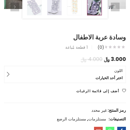
وسادة عربة الاطفال
(0)
1
قطعة مُباعة
السعر
السعر
3.000
﷼
4.000
﷼
الحالي
الأصلي
اللون
اختر أحد الخيارات
هو:
هو:
3.000 ﷼.
4.000 ﷼.
أضف إلى قائمة الرغبات
رمز المنتج:
غير محدد
التصنيفات:
مستلزمات
,
مستلزمات الرضع