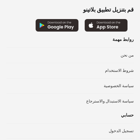
لهذا
الم
المنتج.
قم بتنزيل تطبيق بلاتينو
يم
يمكن
اخت
اختيار
الخ
الخيارات
عل
على
صف
روابط مهمة
صفحة
الم
المنتج
من نحن
شروط الاستخدام
سياسة الخصوصية
سياسة الاستبدال والاسترجاع
حسابي
تسجيل الدخول