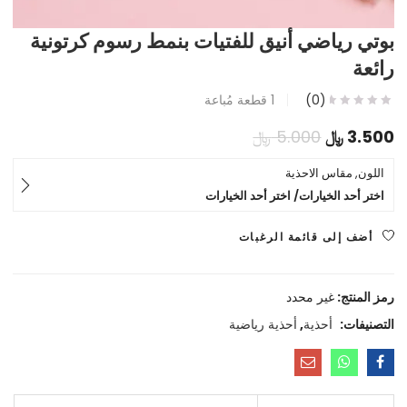
بوتي رياضي أنيق للفتيات بنمط رسوم كرتونية
رائعة
(0)
1
قطعة مُباعة
السعر
السعر
3.500
﷼
5.000
﷼
الحالي
الأصلي
اللون, مقاس الاحذية
اختر أحد الخيارات/ اختر أحد الخيارات
هو:
هو:
3.500 ﷼.
5.000 ﷼.
أضف إلى قائمة الرغبات
رمز المنتج:
غير محدد
التصنيفات:
أحذية
,
أحذية رياضية