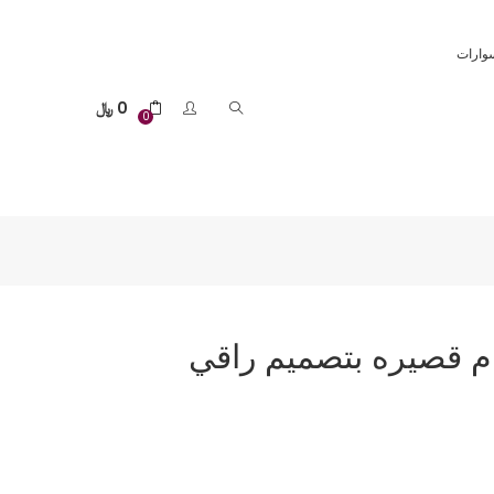
وارات
0
﷼
0
ام قصيره بتصميم راقي