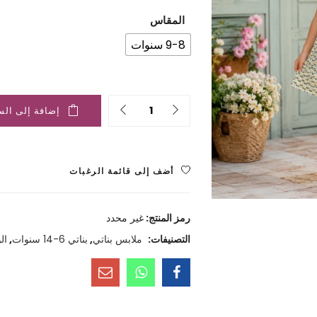
هو:
هو:
المقاس
2.200 ﷼.
4.500 ﷼.
9-8 سنوات
Quantity
إضافة إلى الس
أضف إلى قائمة الرغبات
رمز المنتج:
غير محدد
التصنيفات:
ملابس بناتي
,
بناتي 6-14 سنوات
,
ال