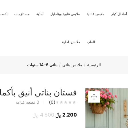
أطفال كبار
ملابس عائلية
ملابس علوية وبناطيل
أحذية
مستلزمات
اكسس
العاب
ملابس داخلية
الرئيسية
ملابس بناتي
بناتي 6-14 سنوات
فستان بناتي أنيق بأكم
(0)
0
قطعة مُباعة
السعر
السعر
2.200
﷼
4.500
﷼
الحالي
الأصلي