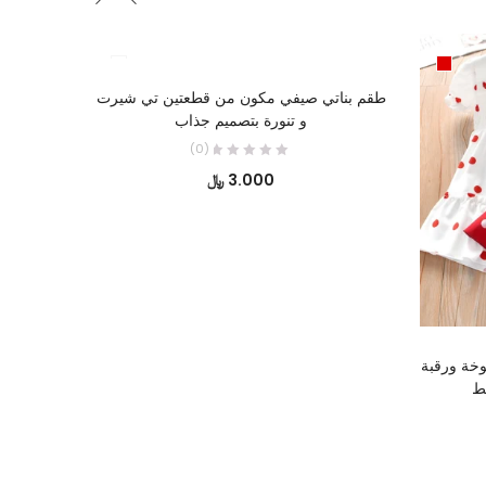
تحديد أحد الخيارات
طقم بناتي صيفي مكون من قطعتين تي شيرت
و تنورة بتصميم جذاب
(0)
3.000
﷼
وخة ورقبة
فستان بن
ط
سعر
أصلي