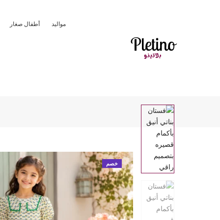
مواليد
أطفال صغار
خصم