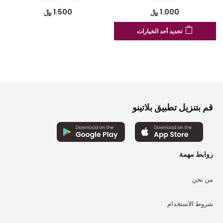
1.000
﷼
1.500
﷼
هناك
تحديد أحد الخيارات
العديد
من
الأشكال
المختلفة
لهذا
المنتج.
قم بتنزيل تطبيق بلاتينو
يمكن
اختيار
الخيارات
على
صفحة
روابط مهمة
المنتج
من نحن
شروط الاستخدام